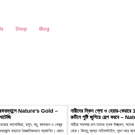
ds
Shop
Blog
পারফরম্যান্সে Nature’s Gold –
নারীদের স্কিন গ্লো ও হেয়ার-কেয়ারে 
র্যাটেজি
রুটিনে পুষ্টি জুগিয়ে হেল্প করবে –
েছে কালোজিরা, রসুন, মধু, জাফরান ও খেজুর
নারীরা সবসময় চান তাদের ত্বক উজ্জ্বল, সতে
ফরম্যান্স বাড়াতে বৈজ্ঞানিকভাবে প্রমাণিত। জেনে
হোক। কিন্তু ব্যস্ত লাইফস্টাইল, দূষণ আর মা