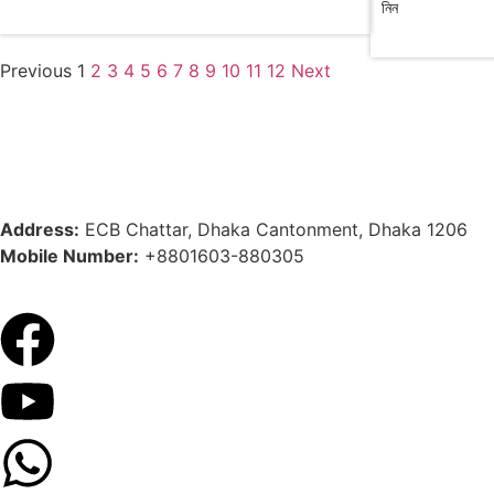
নিন
Previous
1
2
3
4
5
6
7
8
9
10
11
12
Next
Address:
ECB Chattar, Dhaka Cantonment, Dhaka 1206
Mobile Number:
+8801603-880305