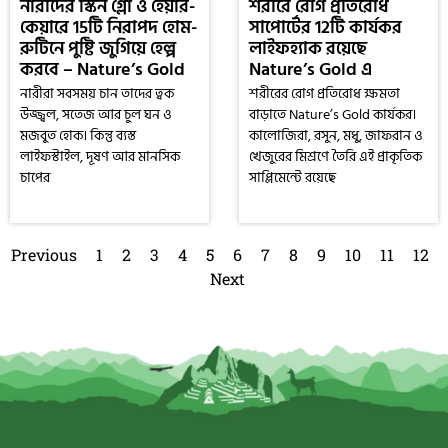
নারীদের স্কিন গ্লো ও হেয়ার-
শরীরে রোগ প্রতিরোধ
কেয়ারে 15টি নিরাপদ হোম-
সাপোর্টের 12টি কার্যকর
রুটিনে পুষ্টি জুগিয়ে হেল্প
লাইফহ্যাক রয়েছে
করবে – Nature’s Gold
Nature’s Gold এ
নারীরা সবসময় চান তাদের ত্বক
শরীরের রোগ প্রতিরোধ ক্ষমতা
উজ্জ্বল, সতেজ আর চুল ঘন ও
বাড়াতে Nature’s Gold কার্যকর।
মজবুত হোক। কিন্তু ব্যস্ত
কালোজিরা, রসুন, মধু, জাফরান ও
লাইফস্টাইল, দূষণ আর মানসিক
খেজুরের মিশ্রণে তৈরি এই প্রাকৃতিক
চাপের
সাপ্লিমেন্টে রয়েছে
Previous
1
2
3
4
5
6
7
8
9
10
11
12
Next