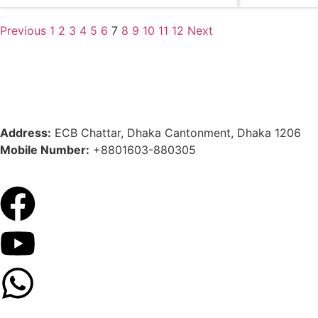
Previous
1
2
3
4
5
6
7
8
9
10
11
12
Next
Address:
ECB Chattar, Dhaka Cantonment, Dhaka 1206
Mobile Number:
+8801603-880305