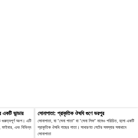
র একটি ভান্ডার
সোনাপাতা: প্রাকৃতিক ঔষধি গুণে ভরপুর
গুরুত্বপূর্ণ অংশ। এটি
সোনাপাতা, যা “সেনা পাতা” বা “সেনা লিফ” নামেও পরিচিত, হলো একটি
ন, ফাইবার, এবং বিভিন্ন
প্রাকৃতিক ঔষধি গাছের পাতা। সাধারণত পেটের সমস্যার সমাধানে
সোনাপাতা