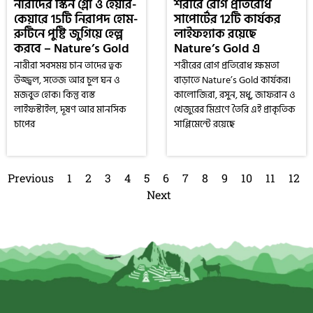
নারীদের স্কিন গ্লো ও হেয়ার-
শরীরে রোগ প্রতিরোধ
কেয়ারে 15টি নিরাপদ হোম-
সাপোর্টের 12টি কার্যকর
রুটিনে পুষ্টি জুগিয়ে হেল্প
লাইফহ্যাক রয়েছে
করবে – Nature’s Gold
Nature’s Gold এ
নারীরা সবসময় চান তাদের ত্বক
শরীরের রোগ প্রতিরোধ ক্ষমতা
উজ্জ্বল, সতেজ আর চুল ঘন ও
বাড়াতে Nature’s Gold কার্যকর।
মজবুত হোক। কিন্তু ব্যস্ত
কালোজিরা, রসুন, মধু, জাফরান ও
লাইফস্টাইল, দূষণ আর মানসিক
খেজুরের মিশ্রণে তৈরি এই প্রাকৃতিক
চাপের
সাপ্লিমেন্টে রয়েছে
Previous
1
2
3
4
5
6
7
8
9
10
11
12
Next