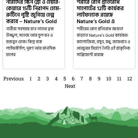
নারীদের স্কিন গ্লো ও হেয়ার-
শরীরে রোগ প্রতিরোধ
কেয়ারে 15টি নিরাপদ হোম-
সাপোর্টের 12টি কার্যকর
রুটিনে পুষ্টি জুগিয়ে হেল্প
লাইফহ্যাক রয়েছে
করবে – Nature’s Gold
Nature’s Gold এ
নারীরা সবসময় চান তাদের ত্বক
শরীরের রোগ প্রতিরোধ ক্ষমতা
উজ্জ্বল, সতেজ আর চুল ঘন ও
বাড়াতে Nature’s Gold কার্যকর।
মজবুত হোক। কিন্তু ব্যস্ত
কালোজিরা, রসুন, মধু, জাফরান ও
লাইফস্টাইল, দূষণ আর মানসিক
খেজুরের মিশ্রণে তৈরি এই প্রাকৃতিক
চাপের
সাপ্লিমেন্টে রয়েছে
Previous
1
2
3
4
5
6
7
8
9
10
11
12
Next