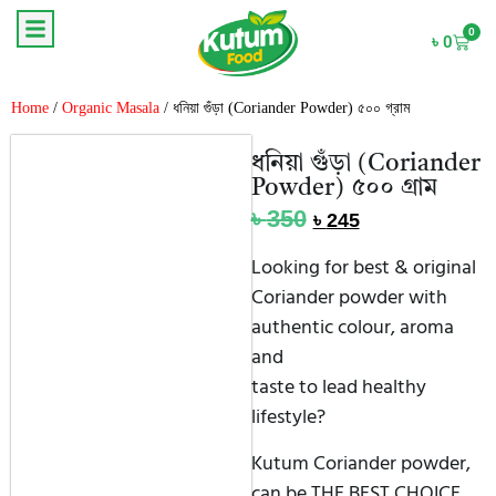
0
৳
0
Home
/
Organic Masala
/ ধনিয়া গুঁড়া (Coriander Powder) ৫০০ গ্রাম
ধনিয়া গুঁড়া (Coriander
Powder) ৫০০ গ্রাম
৳
350
৳
245
Looking for best & original
Coriander powder with
authentic colour, aroma
and
taste to lead healthy
lifestyle?
Kutum Coriander powder,
can be THE BEST CHOICE