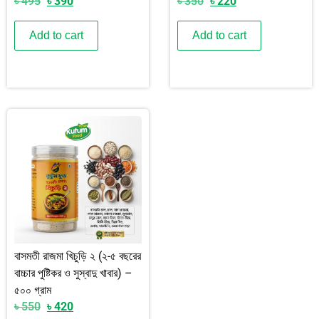
৳
495
৳
390
৳
350
৳
220
Add to cart
Add to cart
বাসমতী রাজমা খিচুড়ি ২ (২-৫ বছরের
বাচ্চার পুষ্টিকর ও সুস্বাদু খাবার) –
৫০০ গ্রাম
৳
550
৳
420