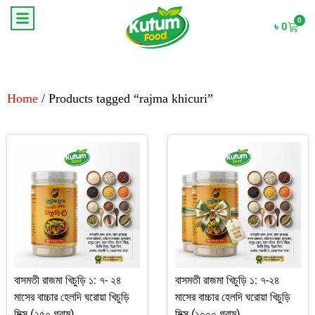
0
৳
0
Home
/ Products tagged “rajma khicuri”
বাসমতী রাজমা খিচুড়ি ১: ৭- ২৪
বাসমতী রাজমা খিচুড়ি ১: ৭-২৪
মাসের বাচ্চার হেলদি ঘরোয়া খিচুড়ি
মাসের বাচ্চার হেলদি ঘরোয়া খিচুড়ি
মিক্স (২৫০ গ্রাম)
মিক্স (১০০০ গ্রাম)