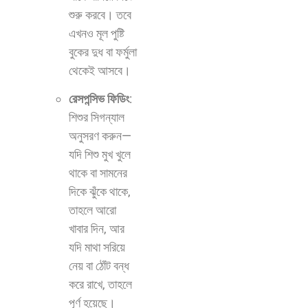
শুরু করবে। তবে
এখনও মূল পুষ্টি
বুকের দুধ বা ফর্মুলা
থেকেই আসবে।
রেসপন্সিভ ফিডিং
:
শিশুর সিগন্যাল
অনুসরণ করুন—
যদি শিশু মুখ খুলে
থাকে বা সামনের
দিকে ঝুঁকে থাকে,
তাহলে আরো
খাবার দিন, আর
যদি মাথা সরিয়ে
নেয় বা ঠোঁট বন্ধ
করে রাখে, তাহলে
পূর্ণ হয়েছে।