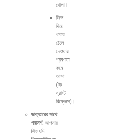
খোলা।
জিভ
দিয়ে
খাবার
ঠেলে
দেওয়ার
প্রবণতা
কমে
আসা
(টাং
থ্রাস্ট
রিফ্লেক্স)।
ডাক্তারের সাথে
পরামর্শ
: আপনার
শিশু যদি