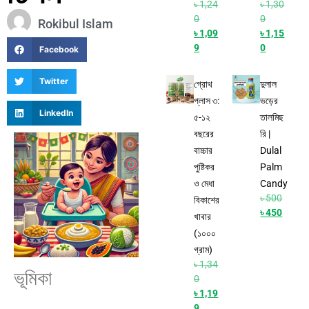
৳
1,24
৳
1,30
0
0
Rokibul Islam
৳
1,09
৳
1,15
9
0
Facebook
Twitter
গ্রোথ
দুলাল
প্লাস ৩:
ভড়ের
LinkedIn
৫-১২
তালমিছ
বছরের
রি |
বাচ্চার
Dulal
পুষ্টিকর
Palm
ও মেধা
Candy
৳
500
বিকাশের
৳
450
খাবার
(১০০০
গ্রাম)
৳
1,34
ভূমিকা
0
৳
1,19
9