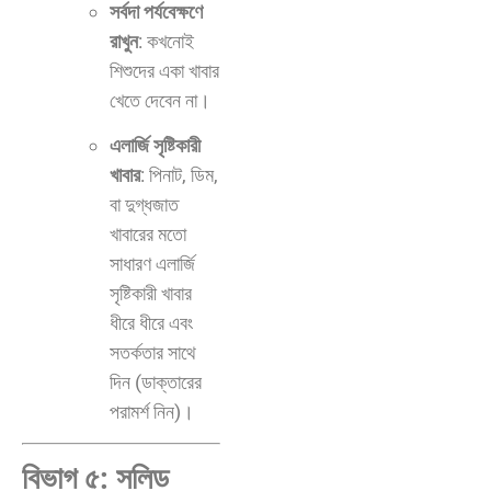
সর্বদা পর্যবেক্ষণে
রাখুন
: কখনোই
শিশুদের একা খাবার
খেতে দেবেন না।
এলার্জি সৃষ্টিকারী
খাবার
: পিনাট, ডিম,
বা দুগ্ধজাত
খাবারের মতো
সাধারণ এলার্জি
সৃষ্টিকারী খাবার
ধীরে ধীরে এবং
সতর্কতার সাথে
দিন (ডাক্তারের
পরামর্শ নিন)।
বিভাগ ৫: সলিড