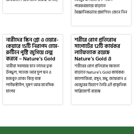
পারফরম্যান্স বাড়াতে
বৈজ্ঞানিকভাবে প্রমাণিত। জেনে নিন
নারীদের স্কিন গ্লো ও হেয়ার-
শরীরে রোগ প্রতিরোধ
কেয়ারে 15টি নিরাপদ হোম-
সাপোর্টের 12টি কার্যকর
রুটিনে পুষ্টি জুগিয়ে হেল্প
লাইফহ্যাক রয়েছে
করবে – Nature’s Gold
Nature’s Gold এ
নারীরা সবসময় চান তাদের ত্বক
শরীরের রোগ প্রতিরোধ ক্ষমতা
উজ্জ্বল, সতেজ আর চুল ঘন ও
বাড়াতে Nature’s Gold কার্যকর।
মজবুত হোক। কিন্তু ব্যস্ত
কালোজিরা, রসুন, মধু, জাফরান ও
লাইফস্টাইল, দূষণ আর মানসিক
খেজুরের মিশ্রণে তৈরি এই প্রাকৃতিক
চাপের
সাপ্লিমেন্টে রয়েছে