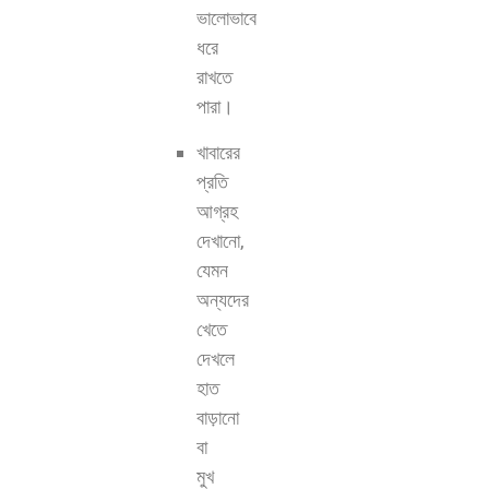
ভালোভাবে
ধরে
রাখতে
পারা।
খাবারের
প্রতি
আগ্রহ
দেখানো,
যেমন
অন্যদের
খেতে
দেখলে
হাত
বাড়ানো
বা
মুখ