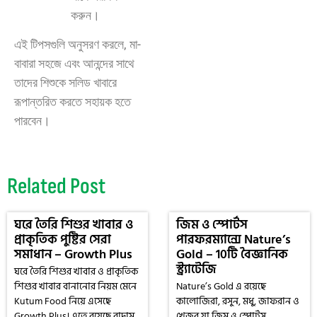
করুন।
এই টিপসগুলি অনুসরণ করলে, মা-
বাবারা সহজে এবং আনন্দের সাথে
তাদের শিশুকে সলিড খাবারে
রূপান্তরিত করতে সহায়ক হতে
পারবেন।
Related Post
ঘরে তৈরি শিশুর খাবার ও
জিম ও স্পোর্টস
প্রাকৃতিক পুষ্টির সেরা
পারফরম্যান্সে Nature’s
সমাধান – Growth Plus
Gold – 10টি বৈজ্ঞানিক
স্ট্র্যাটেজি
ঘরে তৈরি শিশুর খাবার ও প্রাকৃতিক
শিশুর খাবার বানানোর নিয়ম মেনে
Nature’s Gold এ রয়েছে
Kutum Food নিয়ে এসেছে
কালোজিরা, রসুন, মধু, জাফরান ও
Growth Plus। এতে রয়েছে বাদাম,
খেজুর যা জিম ও স্পোর্টস