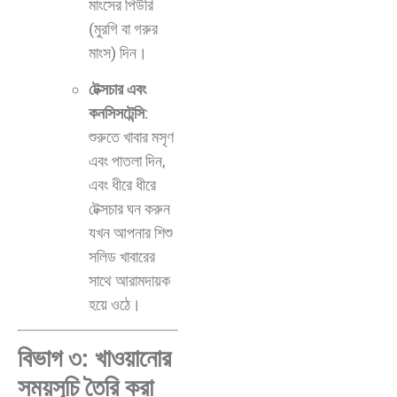
মাংসের পিউরি
(মুরগি বা গরুর
মাংস) দিন।
টেক্সচার এবং
কনসিসটেন্সি
:
শুরুতে খাবার মসৃণ
এবং পাতলা দিন,
এবং ধীরে ধীরে
টেক্সচার ঘন করুন
যখন আপনার শিশু
সলিড খাবারের
সাথে আরামদায়ক
হয়ে ওঠে।
বিভাগ ৩: খাওয়ানোর
সময়সূচি তৈরি করা