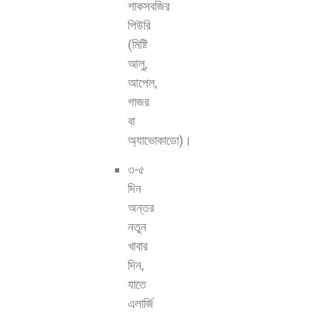
শাকসবজির
পিউরি
(মিষ্টি
আলু,
আপেল,
গাজর
বা
অ্যাভোকাডো)।
৩-৫
দিন
অন্তর
নতুন
খাবার
দিন,
যাতে
এলার্জি