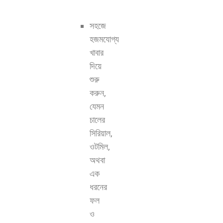
সহজে
হজমযোগ্য
খাবার
দিয়ে
শুরু
করুন,
যেমন
চালের
সিরিয়াল,
ওটমিল,
অথবা
এক
ধরনের
ফল
ও