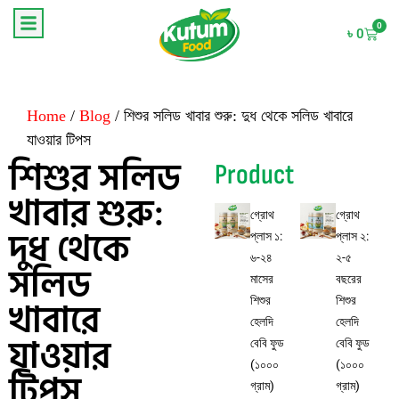
0
৳
0
Home
/
Blog
/ শিশুর সলিড খাবার শুরু: দুধ থেকে সলিড খাবারে
যাওয়ার টিপস
শিশুর সলিড
Product
খাবার শুরু:
গ্রোথ
গ্রোথ
দুধ থেকে
প্লাস ১:
প্লাস ২:
৬-২৪
২-৫
সলিড
মাসের
বছরের
খাবারে
শিশুর
শিশুর
হেলদি
হেলদি
যাওয়ার
বেবি ফুড
বেবি ফুড
(১০০০
(১০০০
টিপস
গ্রাম)
গ্রাম)