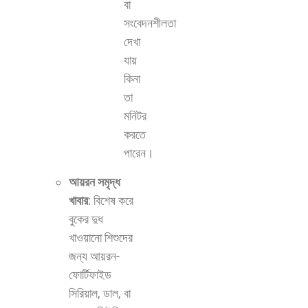
বা
সংবেদনশীলতা
দেখা
যায়
কিনা
তা
মনিটর
করতে
পারেন।
আয়রন সমৃদ্ধ
খাবার
: বিশেষ করে
বুকের দুধ
খাওয়ানো শিশুদের
জন্য আয়রন-
ফোর্টিফাইড
সিরিয়াল, ডাল, বা