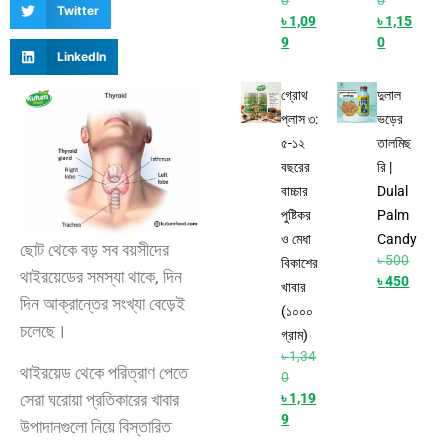
Twitter
৳
1,09
৳
1,15
9
0
LinkedIn
গ্রোথ
দুলাল
প্লাস ৩:
ভড়ের
৫-১২
তালমিছ
বছরের
রি |
বাচ্চার
Dulal
পুষ্টিকর
Palm
ও মেধা
Candy
ছোট থেকে বড় সব বয়সীদের
৳
500
বিকাশের
থাইরয়েডের সমস্যা থাকে, দিন
৳
450
খাবার
দিন আক্রান্তের সংখ্যা বেড়েই
(১০০০
চলেছে।
গ্রাম)
৳
1,34
থাইরয়েড থেকে পরিত্রাণ পেতে
0
সেরা ঘরোয়া প্রতিকারের খাবার
৳
1,19
9
উপাদানগুলো নিয়ে বিস্তারিত