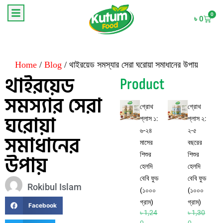
0
৳
0
Home
/
Blog
/ থাইরয়েড সমস্যার সেরা ঘরোয়া সমাধানের উপায়
থাইরয়েড
Product
সমস্যার সেরা
গ্রোথ
গ্রোথ
ঘরোয়া
প্লাস ১:
প্লাস ২:
৬-২৪
২-৫
সমাধানের
মাসের
বছরের
উপায়
শিশুর
শিশুর
হেলদি
হেলদি
বেবি ফুড
বেবি ফুড
Rokibul Islam
(১০০০
(১০০০
গ্রাম)
গ্রাম)
Facebook
৳
1,24
৳
1,30
0
0