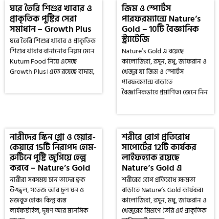
ঘরে তৈরি শিশুর খাবার ও
জিম ও স্পোর্টস
প্রাকৃতিক পুষ্টির সেরা
পারফরম্যান্সে Nature’s
সমাধান – Growth Plus
Gold – 10টি বৈজ্ঞানিক
স্ট্র্যাটেজি
ঘরে তৈরি শিশুর খাবার ও প্রাকৃতিক
শিশুর খাবার বানানোর নিয়ম মেনে
Nature’s Gold এ রয়েছে
Kutum Food নিয়ে এসেছে
কালোজিরা, রসুন, মধু, জাফরান ও
Growth Plus। এতে রয়েছে বাদাম,
খেজুর যা জিম ও স্পোর্টস
পারফরম্যান্স বাড়াতে
বৈজ্ঞানিকভাবে প্রমাণিত। জেনে নিন
নারীদের স্কিন গ্লো ও হেয়ার-
শরীরে রোগ প্রতিরোধ
কেয়ারে 15টি নিরাপদ হোম-
সাপোর্টের 12টি কার্যকর
রুটিনে পুষ্টি জুগিয়ে হেল্প
লাইফহ্যাক রয়েছে
করবে – Nature’s Gold
Nature’s Gold এ
নারীরা সবসময় চান তাদের ত্বক
শরীরের রোগ প্রতিরোধ ক্ষমতা
উজ্জ্বল, সতেজ আর চুল ঘন ও
বাড়াতে Nature’s Gold কার্যকর।
মজবুত হোক। কিন্তু ব্যস্ত
কালোজিরা, রসুন, মধু, জাফরান ও
লাইফস্টাইল, দূষণ আর মানসিক
খেজুরের মিশ্রণে তৈরি এই প্রাকৃতিক