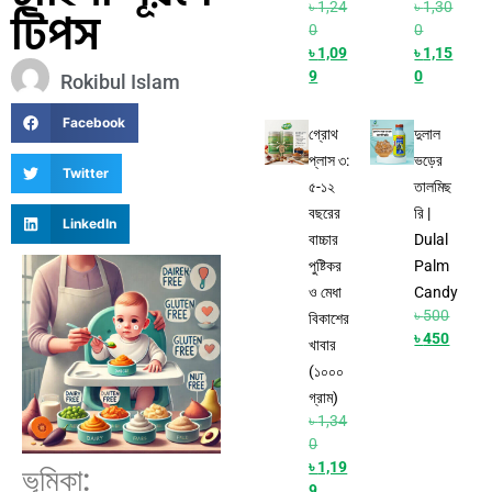
৳
1,24
৳
1,30
টিপস
0
0
৳
1,09
৳
1,15
9
0
Rokibul Islam
Facebook
গ্রোথ
দুলাল
প্লাস ৩:
ভড়ের
Twitter
৫-১২
তালমিছ
বছরের
রি |
LinkedIn
বাচ্চার
Dulal
পুষ্টিকর
Palm
ও মেধা
Candy
৳
500
বিকাশের
৳
450
খাবার
(১০০০
গ্রাম)
৳
1,34
0
৳
1,19
ভূমিকা:
9