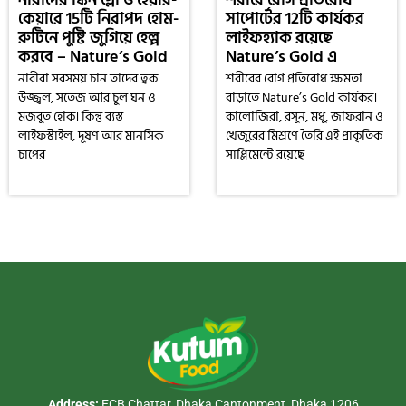
কেয়ারে 15টি নিরাপদ হোম-
সাপোর্টের 12টি কার্যকর
রুটিনে পুষ্টি জুগিয়ে হেল্প
লাইফহ্যাক রয়েছে
করবে – Nature’s Gold
Nature’s Gold এ
নারীরা সবসময় চান তাদের ত্বক
শরীরের রোগ প্রতিরোধ ক্ষমতা
উজ্জ্বল, সতেজ আর চুল ঘন ও
বাড়াতে Nature’s Gold কার্যকর।
মজবুত হোক। কিন্তু ব্যস্ত
কালোজিরা, রসুন, মধু, জাফরান ও
লাইফস্টাইল, দূষণ আর মানসিক
খেজুরের মিশ্রণে তৈরি এই প্রাকৃতিক
চাপের
সাপ্লিমেন্টে রয়েছে
Address:
ECB Chattar, Dhaka Cantonment, Dhaka 1206