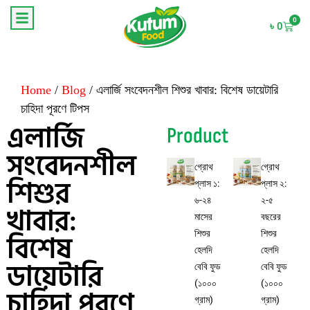
0
৳
0
Home
/
Blog
/ এলার্জি সংবেদনশীল শিশুর খাবার: বিশেষ ডায়েটারি
চাহিদা পূরণে টিপস
এলার্জি
Product
সংবেদনশীল
গ্রোথ
গ্রোথ
শিশুর
প্লাস ১:
প্লাস ২:
৬-২৪
২-৫
খাবার:
মাসের
বছরের
বিশেষ
শিশুর
শিশুর
হেলদি
হেলদি
ডায়েটারি
বেবি ফুড
বেবি ফুড
(১০০০
(১০০০
চাহিদা পূরণে
গ্রাম)
গ্রাম)