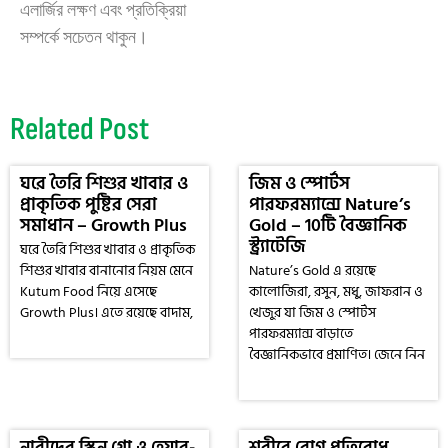
এলার্জির লক্ষণ এবং প্রতিক্রিয়া
সম্পর্কে সচেতন থাকুন।
Related Post
ঘরে তৈরি শিশুর খাবার ও
জিম ও স্পোর্টস
প্রাকৃতিক পুষ্টির সেরা
পারফরম্যান্সে Nature’s
সমাধান – Growth Plus
Gold – 10টি বৈজ্ঞানিক
স্ট্র্যাটেজি
ঘরে তৈরি শিশুর খাবার ও প্রাকৃতিক
শিশুর খাবার বানানোর নিয়ম মেনে
Nature’s Gold এ রয়েছে
Kutum Food নিয়ে এসেছে
কালোজিরা, রসুন, মধু, জাফরান ও
Growth Plus। এতে রয়েছে বাদাম,
খেজুর যা জিম ও স্পোর্টস
পারফরম্যান্স বাড়াতে
বৈজ্ঞানিকভাবে প্রমাণিত। জেনে নিন
নারীদের স্কিন গ্লো ও হেয়ার-
শরীরে রোগ প্রতিরোধ